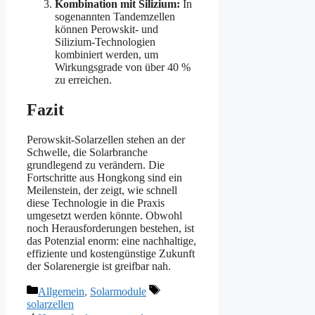
Kombination mit Silizium:
In
sogenannten Tandemzellen
können Perowskit- und
Silizium-Technologien
kombiniert werden, um
Wirkungsgrade von über 40 %
zu erreichen.
Fazit
Perowskit-Solarzellen stehen an der
Schwelle, die Solarbranche
grundlegend zu verändern. Die
Fortschritte aus Hongkong sind ein
Meilenstein, der zeigt, wie schnell
diese Technologie in die Praxis
umgesetzt werden könnte. Obwohl
noch Herausforderungen bestehen, ist
das Potenzial enorm: eine nachhaltige,
effiziente und kostengünstige Zukunft
der Solarenergie ist greifbar nah.
Kategorien
Schlagwörter
Allgemein
,
Solarmodule
solarzellen