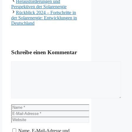
Herausforderungen und
Perspektiven der Solarenergie
Rückblick 2024 – Fortschritte in
der Solarenergie: Entwicklungen in
Deutschland
Schreibe einen Kommentar
Kommentar
Name
E-
Mail-
Website
Adresse
Name, E-Mail-Adresse und