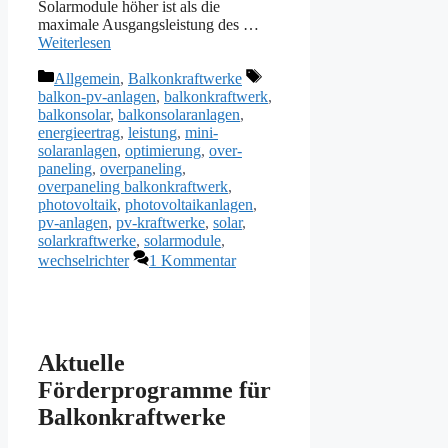
Solarmodule höher ist als die
maximale Ausgangsleistung des …
Weiterlesen
Kategorien
Schlagwörter
Allgemein
,
Balkonkraftwerke
balkon-pv-anlagen
,
balkonkraftwerk
,
balkonsolar
,
balkonsolaranlagen
,
energieertrag
,
leistung
,
mini-
solaranlagen
,
optimierung
,
over-
paneling
,
overpaneling
,
overpaneling balkonkraftwerk
,
photovoltaik
,
photovoltaikanlagen
,
pv-anlagen
,
pv-kraftwerke
,
solar
,
solarkraftwerke
,
solarmodule
,
wechselrichter
1 Kommentar
Aktuelle
Förderprogramme für
Balkonkraftwerke