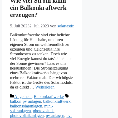
Wie viel Strom kann
ein Balkonkraftwerk
erzeugen?
5. Juli 2023
2. Juli 2023
von
solartastic
Balkonkraftwerke sind eine beliebte
Lösung für Haushalte, um ihren
eigenen Strom umweltfreundlich zu
erzeugen und gleichzeitig ihre
Stromkosten zu senken. Doch wie
viel Energie kannst du tatsächlich aus
der Sonne gewinnen? Lass es uns
herausfinden! Die Stromerzeugung
eines Balkonkraftwerks hängt von
mehreren Faktoren ab. Der wichtigste
Faktor ist die Größe des Solarmoduls,
da es direkt …
Weiterlesen
Kategorien
Schlagwörter
Allgemein
,
Balkonkraftwerke
balkon-pv-anlagen
,
balkonkraftwerk
,
balkonsolaranlagen
,
mini-
solaranlagen
,
photovoltaik
,
photovoltaikanlagen
,
pv-anlagen
,
pv-