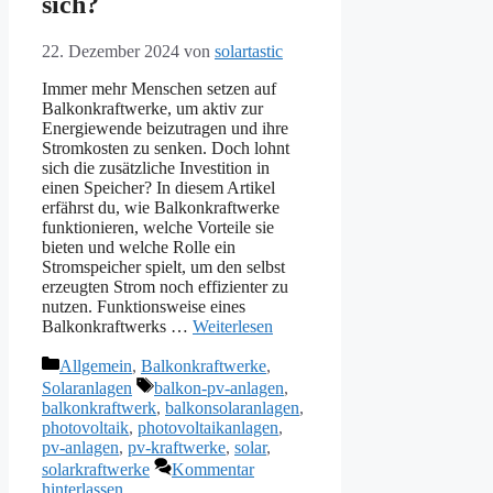
sich?
22. Dezember 2024
von
solartastic
Immer mehr Menschen setzen auf
Balkonkraftwerke, um aktiv zur
Energiewende beizutragen und ihre
Stromkosten zu senken. Doch lohnt
sich die zusätzliche Investition in
einen Speicher? In diesem Artikel
erfährst du, wie Balkonkraftwerke
funktionieren, welche Vorteile sie
bieten und welche Rolle ein
Stromspeicher spielt, um den selbst
erzeugten Strom noch effizienter zu
nutzen. Funktionsweise eines
Balkonkraftwerks …
Weiterlesen
Kategorien
Allgemein
,
Balkonkraftwerke
,
Schlagwörter
Solaranlagen
balkon-pv-anlagen
,
balkonkraftwerk
,
balkonsolaranlagen
,
photovoltaik
,
photovoltaikanlagen
,
pv-anlagen
,
pv-kraftwerke
,
solar
,
solarkraftwerke
Kommentar
hinterlassen