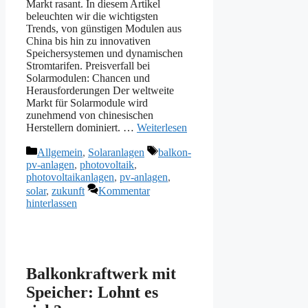
Markt rasant. In diesem Artikel
beleuchten wir die wichtigsten
Trends, von günstigen Modulen aus
China bis hin zu innovativen
Speichersystemen und dynamischen
Stromtarifen. Preisverfall bei
Solarmodulen: Chancen und
Herausforderungen Der weltweite
Markt für Solarmodule wird
zunehmend von chinesischen
Herstellern dominiert. …
Weiterlesen
Kategorien
Schlagwörter
Allgemein
,
Solaranlagen
balkon-
pv-anlagen
,
photovoltaik
,
photovoltaikanlagen
,
pv-anlagen
,
solar
,
zukunft
Kommentar
hinterlassen
Balkonkraftwerk mit
Speicher: Lohnt es