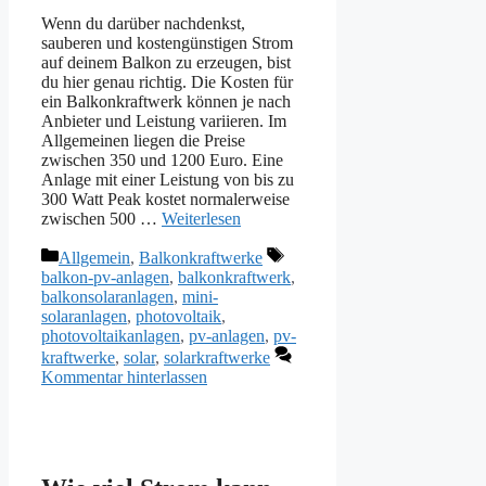
Wenn du darüber nachdenkst,
sauberen und kostengünstigen Strom
auf deinem Balkon zu erzeugen, bist
du hier genau richtig. Die Kosten für
ein Balkonkraftwerk können je nach
Anbieter und Leistung variieren. Im
Allgemeinen liegen die Preise
zwischen 350 und 1200 Euro. Eine
Anlage mit einer Leistung von bis zu
300 Watt Peak kostet normalerweise
zwischen 500 …
Weiterlesen
Kategorien
Schlagwörter
Allgemein
,
Balkonkraftwerke
balkon-pv-anlagen
,
balkonkraftwerk
,
balkonsolaranlagen
,
mini-
solaranlagen
,
photovoltaik
,
photovoltaikanlagen
,
pv-anlagen
,
pv-
kraftwerke
,
solar
,
solarkraftwerke
Kommentar hinterlassen