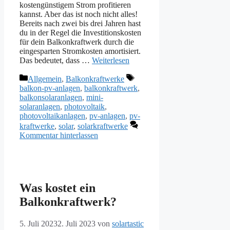
kostengünstigem Strom profitieren
kannst. Aber das ist noch nicht alles!
Bereits nach zwei bis drei Jahren hast
du in der Regel die Investitionskosten
für dein Balkonkraftwerk durch die
eingesparten Stromkosten amortisiert.
Das bedeutet, dass …
Weiterlesen
Kategorien
Schlagwörter
Allgemein
,
Balkonkraftwerke
balkon-pv-anlagen
,
balkonkraftwerk
,
balkonsolaranlagen
,
mini-
solaranlagen
,
photovoltaik
,
photovoltaikanlagen
,
pv-anlagen
,
pv-
kraftwerke
,
solar
,
solarkraftwerke
Kommentar hinterlassen
Was kostet ein
Balkonkraftwerk?
5. Juli 2023
2. Juli 2023
von
solartastic