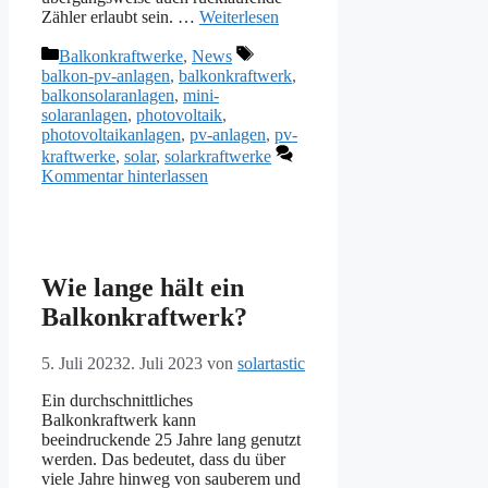
Zähler erlaubt sein. …
Weiterlesen
Kategorien
Schlagwörter
Balkonkraftwerke
,
News
balkon-pv-anlagen
,
balkonkraftwerk
,
balkonsolaranlagen
,
mini-
solaranlagen
,
photovoltaik
,
photovoltaikanlagen
,
pv-anlagen
,
pv-
kraftwerke
,
solar
,
solarkraftwerke
Kommentar hinterlassen
Wie lange hält ein
Balkonkraftwerk?
5. Juli 2023
2. Juli 2023
von
solartastic
Ein durchschnittliches
Balkonkraftwerk kann
beeindruckende 25 Jahre lang genutzt
werden. Das bedeutet, dass du über
viele Jahre hinweg von sauberem und