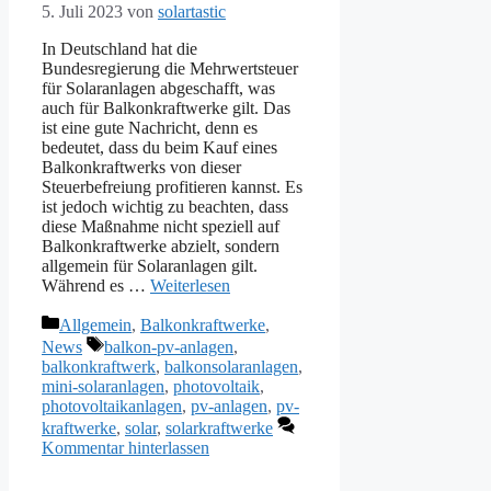
5. Juli 2023
von
solartastic
In Deutschland hat die
Bundesregierung die Mehrwertsteuer
für Solaranlagen abgeschafft, was
auch für Balkonkraftwerke gilt. Das
ist eine gute Nachricht, denn es
bedeutet, dass du beim Kauf eines
Balkonkraftwerks von dieser
Steuerbefreiung profitieren kannst. Es
ist jedoch wichtig zu beachten, dass
diese Maßnahme nicht speziell auf
Balkonkraftwerke abzielt, sondern
allgemein für Solaranlagen gilt.
Während es …
Weiterlesen
Kategorien
Allgemein
,
Balkonkraftwerke
,
Schlagwörter
News
balkon-pv-anlagen
,
balkonkraftwerk
,
balkonsolaranlagen
,
mini-solaranlagen
,
photovoltaik
,
photovoltaikanlagen
,
pv-anlagen
,
pv-
kraftwerke
,
solar
,
solarkraftwerke
Kommentar hinterlassen